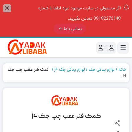
اگر محصولی در سایت موجود نبود لطفا با شماره
09192276148 تماس بگیرید.
تماس باما
|
خانه
لوازم یدکی جک
لوازم یدکی جک j4
کمک فنر عقب چپ جک
J4