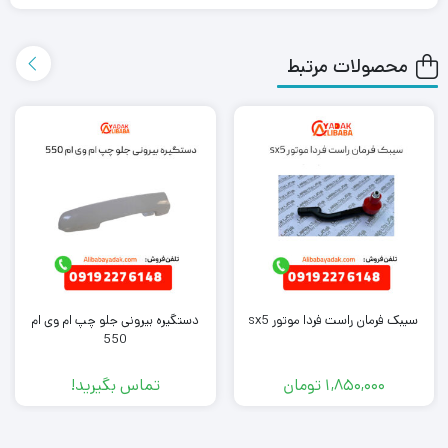
ارسال اکسپرس به دست شما می رساند.
محصولات مرتبط
همچنین می توانید علاوه بر خرید کمک فنر عقب چپ جک J4، سایر
لوازم یدکی جک
J4 را از ما تهیه کنید. کافی است جهت خرید این
محصول با کارشناسان فروش ما تماس بگیرید.
سیبک فرمان راست فردا موتور sx5
دستگیره بیرونی جلو چپ ام وی ام
550
1,850,000
تومان
تماس بگیرید!