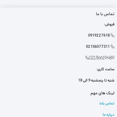
تماس با ما
فروش:
0919227618

02156077311

02136619489
ساعت کاری:
شنبه تا پنجشنبه 9 الی 18
لینک های مهم
تماس باما
درباره ما