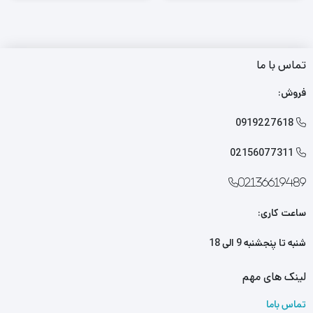
تماس با ما
فروش:
0919227618

02156077311

02136619489
ساعت کاری:
شنبه تا پنجشنبه 9 الی 18
لینک های مهم
تماس باما