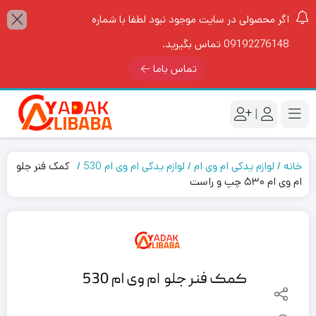
اگر محصولی در سایت موجود نبود لطفا با شماره
09192276148 تماس بگیرید.
تماس باما
|
خانه
لوازم یدکی ام وی ام
لوازم یدکی ام وی ام 530
کمک فنر جلو
ام وی ام ۵۳۰ چپ و راست