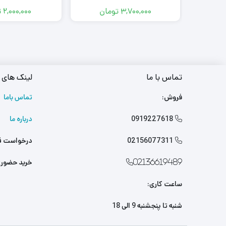
3,700,000
تومان
2,000,000
ت
تماس با ما
لینک های 
فروش:
تماس باما
0919227618
درباره ما

02156077311
درخواست ق

خرید حضور
02136619489
ساعت کاری:
شنبه تا پنجشنبه 9 الی 18