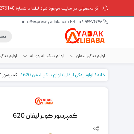
اگر محصولی در سایت موجود نبود لطفا با شماره 09192276148 تماس بگیرید.
info@expressyadak.com
09192276148
لوازم یدکی لیفان
لوازم یدکی ام وی ام
لوازم یدک
خانه
لوازم یدکی لیفان
لوازم یدکی لیفان 620
کمپرسور کولر ل