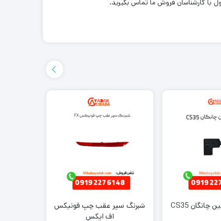
ل با کارشناسان فروش ما تماس بگیرید.
 چانگان CS35
شبرنگ سپر عقب چپ فونیکس
پروژکتور جلو
اف ایکس