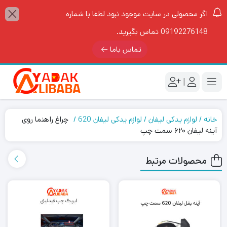
اگر محصولی در سایت موجود نبود لطفا با شماره
09192276148 تماس بگیرید.
تماس باما
|
خانه
لوازم یدکی لیفان
لوازم یدکی لیفان 620
چراغ راهنما روی
آینه لیفان ۶۲۰ سمت چپ
محصولات مرتبط