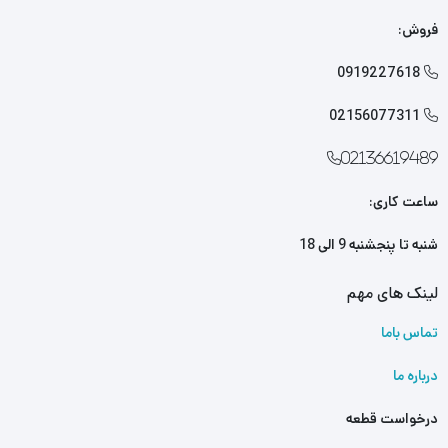
چپ سایر
لوازم یدکی لیفان 620
را از ما تهیه کنید. کافی است جهت
فروش:
خرید این محصول با کارشناسان فروش ما تماس بگیرید.
0919227618

02156077311

02136619489
ساعت کاری:
شنبه تا پنجشنبه 9 الی 18
لینک های مهم
تماس باما
درباره ما
درخواست قطعه