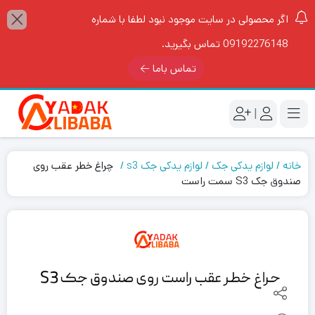
اگر محصولی در سایت موجود نبود لطفا با شماره
09192276148 تماس بگیرید.
تماس باما
|
خانه
لوازم یدکی جک
لوازم یدکی جک s3
چراغ خطر عقب روی
صندوق جک S3 سمت راست