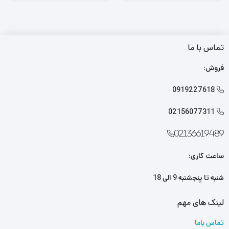
تماس با ما
فروش:
0919227618

02156077311

02136619489
ساعت کاری:
شنبه تا پنجشنبه 9 الی 18
لینک های مهم
تماس باما