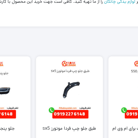
لوازم یدکی چانگان
را از ما تهیه کنید. کافی است جهت خرید این محصول با کار
رای ام وی ام
طبق جلو چپ فردا موتورز sx5
جلو پنجره 