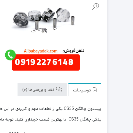
نقد و بررسی‌ها (0)
توضیحات
پیستون چانگان CS35 یکی از قطعات مهم و کا
یدکی چانگان CS35، با بهترین قیمت خریداری کنید. توجه داشته باشید که علی بابا یدک این محصول را در هر جای ایران باشید کمتر از یک روز با روش ارسال اکسپرس به دست شما می رساند.