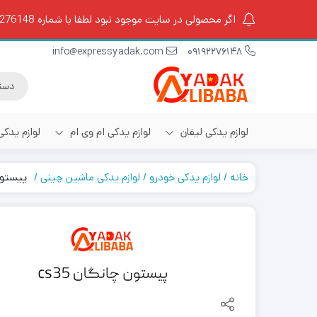
اگر محصولی در سایت موجود نبود لطفا با شماره 09192276148 تماس بگیرید.
info@expressyadak.com
09192276148
لوازم یدکی لیفان
لوازم یدکی ام وی ام
لوازم یدک
خانه
لوازم یدکی خودرو
لوازم یدکی ماشین چینی
پیستون چا