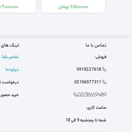
6,500,000
تومان
2,000,000
ت
تماس با ما
لینک های 
فروش:
تماس باما
0919227618
درباره ما

02156077311
درخواست ق

خرید حضور
02136619489
ساعت کاری:
شنبه تا پنجشنبه 9 الی 18