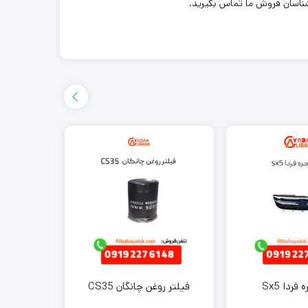
شناسان فروش ما تماس بگیرید.
فردا Sx5
فیلتر روغن چانگان CS35
پمپ قفل 