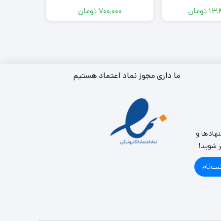
13,
تومان
700,000
تومان
000
ما داری مجوز نماد اعتماد هستیم
نهادها و
ر شوید!
بت‌نام