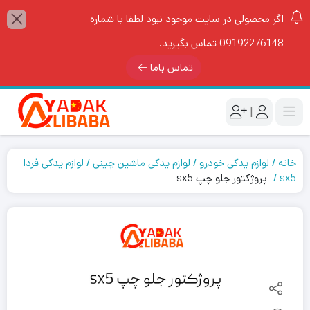
اگر محصولی در سایت موجود نبود لطفا با شماره
09192276148 تماس بگیرید.
تماس باما
|
خانه
لوازم یدکی خودرو
لوازم یدکی ماشین چینی
لوازم یدکی فردا
sx5
پروژکتور جلو چپ sx5