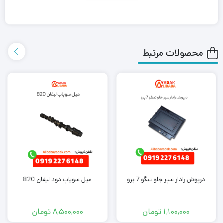
این محصول را در هر جای ایران باشید کمتر از یک روز با روش ارسال
اکسپرس به دست شما می رساند.
محصولات مرتبط
همچنین می توانید علاوه بر خرید پروژکتور جلو چپ sx5 سایر
لوازم
یدکی فردا sx5
را از ما تهیه کنید. کافی است جهت خرید این محصول با
کارشناسان فروش ما تماس بگیرید.
درپوش رادار سپر جلو تیگو 7 پرو
میل سوپاپ دود لیفان 820
1,100,000
تومان
8,500,000
تومان