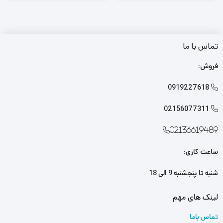
تماس با ما
فروش:
0919227618

02156077311

02136619489
ساعت کاری:
شنبه تا پنجشنبه 9 الی 18
لینک های مهم
تماس باما