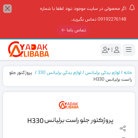
اگر محصولی در سایت موجود نبود لطفا با شماره
09192276148 تماس بگیرید.
تماس باما
|
خانه
لوازم یدکی برلیانس
لوازم یدکی برلیانس 330
پروژکتور جلو
راست برلیانس H330