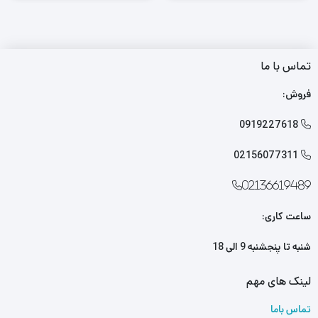
تماس با ما
فروش:
0919227618

02156077311

02136619489
ساعت کاری:
شنبه تا پنجشنبه 9 الی 18
لینک های مهم
تماس باما