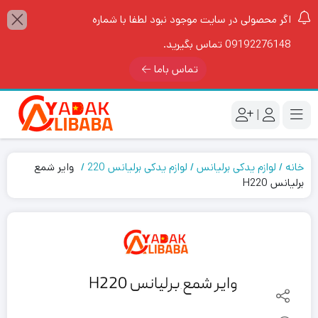
اگر محصولی در سایت موجود نبود لطفا با شماره
09192276148 تماس بگیرید.
تماس باما
|
خانه
لوازم یدکی برلیانس
لوازم یدکی برلیانس 220
وایر شمع
برلیانس H220