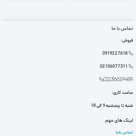
تماس با ما
فروش:
0919227618

02156077311

02136619489
ساعت کاری:
شنبه تا پنجشنبه 9 الی 18
لینک های مهم
تماس باما