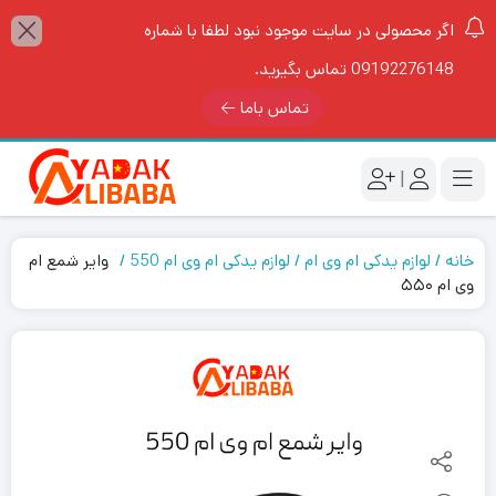
اگر محصولی در سایت موجود نبود لطفا با شماره
09192276148 تماس بگیرید.
تماس باما
|
خانه
لوازم یدکی ام وی ام
لوازم یدکی ام وی ام 550
وایر شمع ام
وی ام ۵۵۰