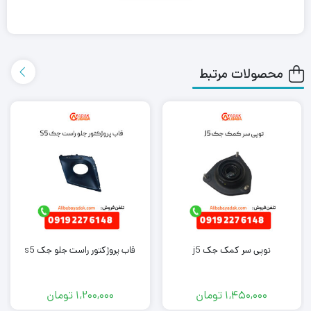
علی بابا یدک این محصول را در هر جای ایران باشید کمتر از یک روز با
روش ارسال اکسپرس به دست شما می رساند.
محصولات مرتبط
همچنین می توانید علاوه بر خرید وایر شمع ام وی ام ۵۵۰، سایر
لوازم
یدکی ام وی ام
را از ما تهیه کنید. کافی است جهت خرید این محصول با
کارشناسان فروش ما تماس بگیرید.
توپی سر کمک جک j5
قاب پروژکتور راست جلو جک s5
1,450,000
تومان
1,200,000
تومان