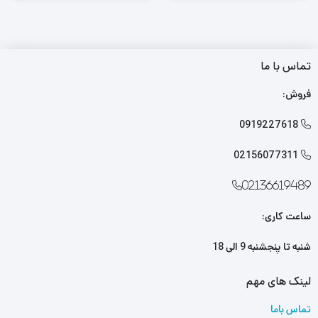
تماس با ما
فروش:
0919227618

02156077311

02136619489
ساعت کاری:
شنبه تا پنجشنبه 9 الی 18
لینک های مهم
تماس باما