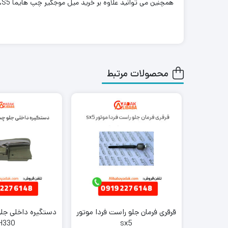
همچنین می توانید علاوه بر خرید میل موجگیر چپ هایما S5، سایر لوازم یدکی هایما را از ما تهیه کنید. کافی است جهت خرید این محصول با کارشناسان فروش ما تماس بگیرید.
محصولات مرتبط
قرقری فرمان جلو راست فردا موتور
دستگیره داخلی جل
H330
sx5