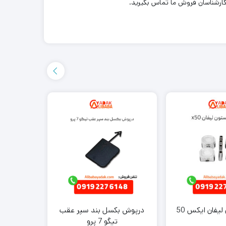
یفان ایکس 50
درپوش بکسل بند سپر عقب
دستگیره
تیگو 7 پرو
برل