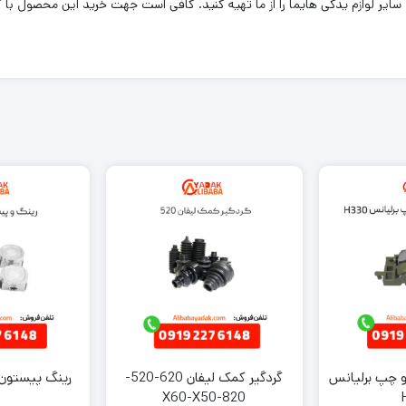
و چپ برلیانس
گردگیر کمک لیفان 620-520-
رینگ پیستون ل
820-X60-X50