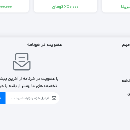
رید!
650,000
تومان
000,000
مهم
عضویت در خبرنامه
با عضویت در خبرنامه از آخرین پیش
طعه
تخفیف های ما زودتر از بقیه با خب
ی
ث