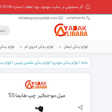
اگر محصولی در سایت موجود نبود لطفا با شماره 09192276148 تماس بگیرید.
info@expressyadak.com
09192276148
لوازم یدکی لیفان
لوازم یدکی ام وی ام
لوازم یدک
خانه
لوازم یدکی خودرو
لوازم یدکی ماشین چینی
لوازم ید