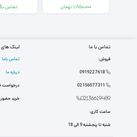
1,850,000
تومان
تماس بگی
تماس با ما
لینک های 
فروش:
تماس باما
0919227618
درباره ما

02156077311
درخواست ق

خرید حضور
02136619489
ساعت کاری:
شنبه تا پنجشنبه 9 الی 18