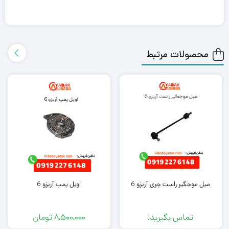
باشید که علی بابا یدک این محصول را در هر جای ایران باشید کمتر از
یک روز با روش ارسال اکسپرس به دست شما می رساند.
محصولات مرتبط
همچنین می توانید علاوه بر خرید میل سوپاپ دود ام وی ام 530، سایر
لوازم یدکی ام وی ام 530
را از ما تهیه کنید. کافی است جهت خرید این
محصول با کارشناسان فروش ما تماس بگیرید.
میل موجگیر راست چری آریزو 6
اویل پمپ آریزو 6
تماس بگیرید!
8,500,000
تومان