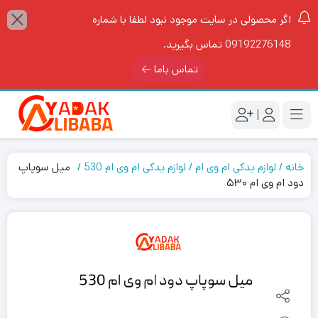
اگر محصولی در سایت موجود نبود لطفا با شماره
09192276148 تماس بگیرید.
تماس باما
|
خانه
لوازم یدکی ام وی ام
لوازم یدکی ام وی ام 530
میل سوپاپ
دود ام وی ام ۵۳۰