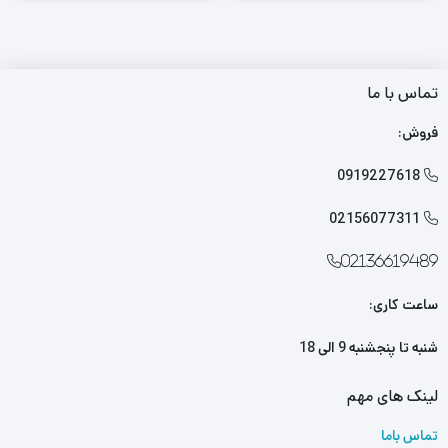
تماس با ما
فروش:
0919227618

02156077311

02136619489
ساعت کاری:
شنبه تا پنجشنبه 9 الی 18
لینک های مهم
تماس باما