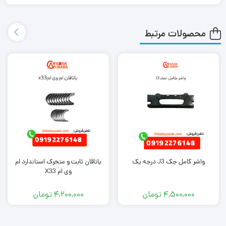
روش ارسال اکسپرس به دست شما می رساند.
محصولات مرتبط
همچنین می توانید علاوه بر خرید موتور شیشه بالابر عقب چپ جک S5،
سایر
لوازم یدکی جک S5
را از ما تهیه کنید. کافی است جهت خرید این
محصول با کارشناسان فروش ما تماس بگیرید.
واشر کامل جک J3 درجه یک
یاتاقان ثابت و متحرک استاندارد ام
وی ام X33
4,500,000
تومان
4,200,000
تومان