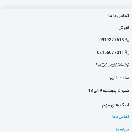
تماس با ما
فروش:
0919227618

02156077311

02136619489
ساعت کاری:
شنبه تا پنجشنبه 9 الی 18
لینک های مهم
تماس باما
درباره ما