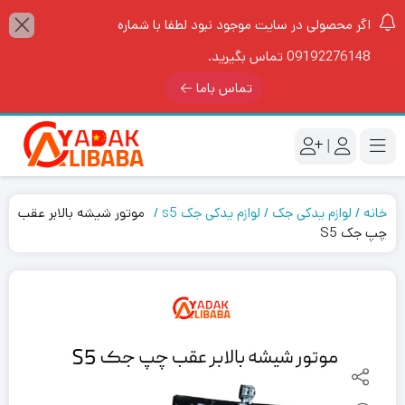
اگر محصولی در سایت موجود نبود لطفا با شماره
09192276148 تماس بگیرید.
تماس باما
|
خانه
لوازم یدکی جک
لوازم یدکی جک s5
موتور شیشه بالابر عقب
چپ جک S5