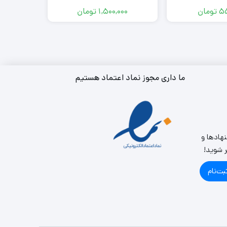
55
تومان
1,500,000
تومان
000
ما داری مجوز نماد اعتماد هستیم
نهادها و
ر شوید!
بت‌نام