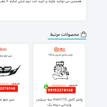
همچنین می توانید علاوه بر خرید لنت ترمز جیلی امگرند ۷ عقب، سایر لوازم یدکی جیلی را از ما تهیه کنید. کافی است جهت خرید این محصول با کارشناسان فروش ما تماس بگیرید.
محصولات مرتبط
واشر کامل mvm110 سه سیلندر
سپر جلو جک
وارداتی درجه یک