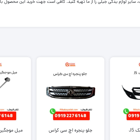
 J5
جلو پنجره اچ سی کراس
میل موجگیر چ