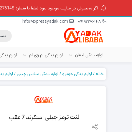
اگر محصولی در سایت موجود نبود لطفا با شماره 09192276148 تماس بگیرید.
info@expressyadak.com
09192276148
لوازم یدکی لیفان
لوازم یدکی ام وی ام
لوازم یدک
خانه
لوازم یدکی خودرو
لوازم یدکی ماشین چینی
لوازم ی