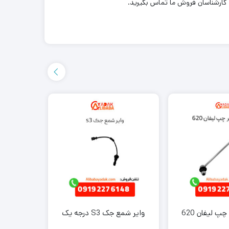
پ لیفان 620
وایر شمع جک S3 درجه یک
تسمه ت