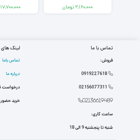
2,160,000
تومان
17,700,000
تماس با ما
لینک های 
فروش:
تماس باما
0919227618
درباره ما

02156077311
درخواست ق

خرید حضور
02136619489
ساعت کاری:
شنبه تا پنجشنبه 9 الی 18