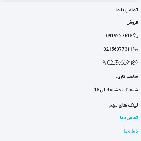
تماس با ما
فروش:
0919227618

02156077311

02136619489
ساعت کاری:
شنبه تا پنجشنبه 9 الی 18
لینک های مهم
تماس باما
درباره ما