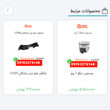
ارسال اکسپرس به دست شما می رساند.
محصولات مرتبط
همچنین می توانید علاوه بر خرید قرقری فرمان جک J3، سایر
لوازم یدکی
جک
را از ما تهیه کنید. کافی است جهت خرید این محصول با کارشناسان
فروش ما تماس بگیرید.
پیستون تیگو 7 پرو
شلگیر جلو چپ چانگان CS35
5,500,000
تومان
2,200,000
تومان