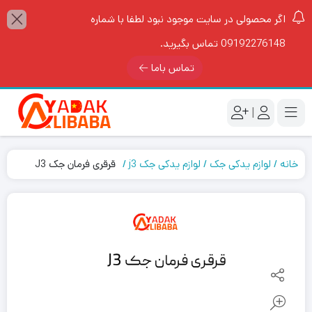
اگر محصولی در سایت موجود نبود لطفا با شماره
09192276148 تماس بگیرید.
تماس باما
|
خانه
لوازم یدکی جک
لوازم یدکی جک j3
قرقری فرمان جک J3