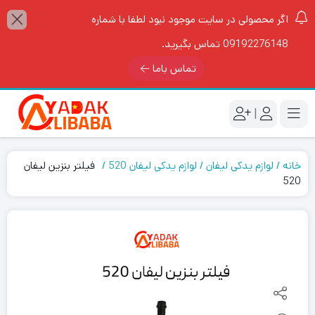
اگر محصولی در سایت موجود نبود لطفا با شماره
09192276148 تماس بگیرید.
تماس باما
|
خانه
لوازم یدکی لیفان
لوازم یدکی لیفان 520
فیلتر بنزین لیفان
520