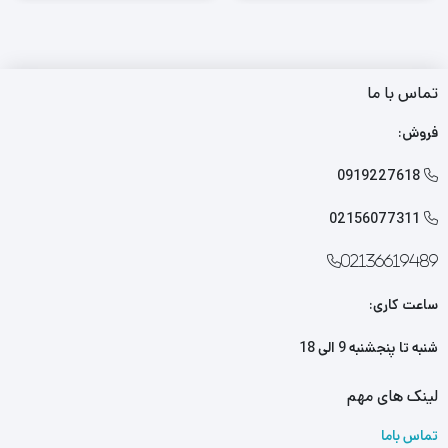
تماس با ما
فروش:
0919227618

02156077311

02136619489
ساعت کاری:
شنبه تا پنجشنبه 9 الی 18
لینک های مهم
تماس باما