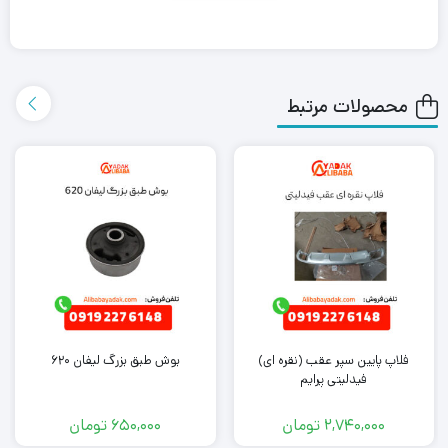
بابا یدک این محصول را در هر جای ایران باشید کمتر از یک روز با روش
ارسال اکسپرس به دست شما می رساند.
محصولات مرتبط
همچنین می توانید علاوه بر خرید فیلتر بنزین لیفان 520، سایر
لوازم
یدکی لیفان
را از ما تهیه کنید. کافی است جهت خرید این محصول با
کارشناسان فروش ما تماس بگیرید.
فلاپ پایین سپر عقب (نقره ای)
بوش طبق بزرگ لیفان ۶۲۰
فیدلیتی پرایم
2,740,000
تومان
650,000
تومان