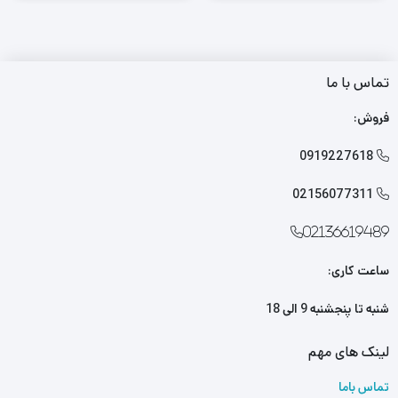
تماس با ما
فروش:
0919227618

02156077311

02136619489
ساعت کاری:
شنبه تا پنجشنبه 9 الی 18
لینک های مهم
تماس باما