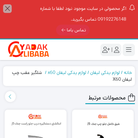
اگر محصولی در سایت موجود نبود لطفا با شماره
09192276148 تماس بگیرید.
تماس باما
|
خانه
لوازم یدکی لیفان
لوازم یدکی لیفان x60
شلگیر عقب چپ
لیفان X60
محصولات مرتبط