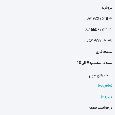
لوازم یدکی لیفان X60
را از ما تهیه کنید. کافی است جهت خرید این
فروش:
محصول با کارشناسان فروش ما تماس بگیرید.
0919227618

02156077311

02136619489
ساعت کاری:
شنبه تا پنجشنبه 9 الی 18
لینک های مهم
تماس باما
درباره ما
درخواست قطعه