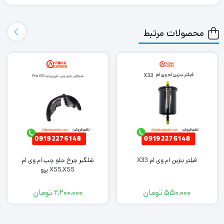
یک روز با روش ارسال اکسپرس به دست شما می رساند.
محصولات مرتبط
همچنین می توانید علاوه بر خرید شلگیر عقب راست برلیانس H330،
سایر
لوازم یدکی برلیانس
را از ما تهیه کنید. کافی است جهت خرید این
محصول با کارشناسان فروش ما تماس بگیرید.
فیلتر بنزین ام وی ام X33
شلگیر چرخ جلو چپ ام وی ام
X55,X55 پرو
550,000
تومان
2,200,000
تومان