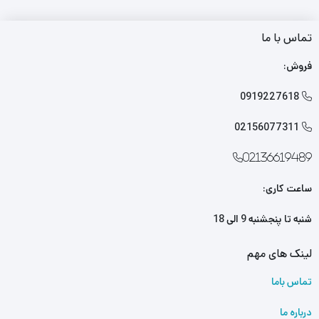
تماس با ما
فروش:
0919227618

02156077311

02136619489
ساعت کاری:
شنبه تا پنجشنبه 9 الی 18
لینک های مهم
تماس باما
درباره ما