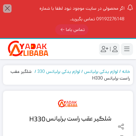
اگر محصولی در سایت موجود نبود لطفا با شماره
09192276148 تماس بگیرید.
تماس باما
|
خانه
لوازم یدکی برلیانس
لوازم یدکی برلیانس 330
شلگیر عقب
راست برلیانس H330