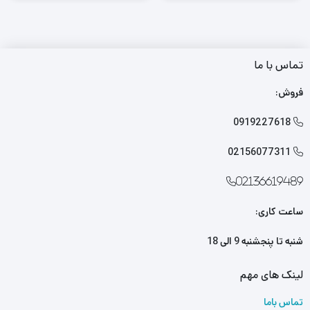
تماس با ما
فروش:
0919227618

02156077311

02136619489
ساعت کاری:
شنبه تا پنجشنبه 9 الی 18
لینک های مهم
تماس باما