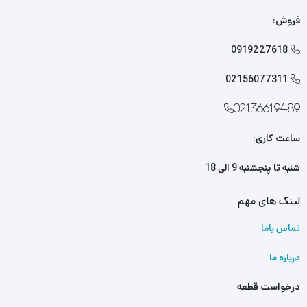
یدکی ام وی ام 530
را از ما تهیه کنید. کافی است جهت خرید این
فروش:
محصول با کارشناسان فروش ما تماس بگیرید.
0919227618

02156077311

02136619489
ساعت کاری:
شنبه تا پنجشنبه 9 الی 18
لینک های مهم
تماس باما
درباره ما
درخواست قطعه