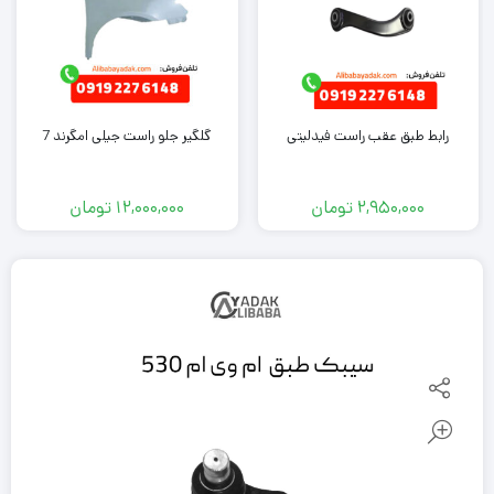
رابط طبق عقب راست فیدلیتی
گلگیر جلو راست جیلی امگرند 7
2,950,000
تومان
12,000,000
تومان