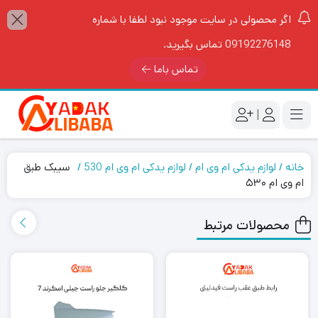
اگر محصولی در سایت موجود نبود لطفا با شماره
09192276148 تماس بگیرید.
تماس باما
|
خانه
لوازم یدکی ام وی ام
لوازم یدکی ام وی ام 530
سیبک طبق
ام وی ام ۵۳۰
محصولات مرتبط