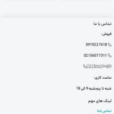
تماس با ما
فروش:
0919227618

02156077311

02136619489
ساعت کاری:
شنبه تا پنجشنبه 9 الی 18
لینک های مهم
تماس باما