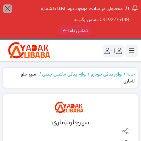
اگر محصولی در سایت موجود نبود لطفا با شماره
09192276148 تماس بگیرید.
تماس باما
|
خانه
لوازم یدکی خودرو
لوازم یدکی ماشین چینی
سپر جلو
لاماری