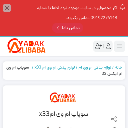
اگر محصولی در سایت موجود نبود لطفا با شماره
09192276148 تماس بگیرید.
تماس باما
|
خانه
لوازم یدکی ام وی ام
لوازم یدکی ام وی ام x33
سوپاپ ام وی
ام ایکس 33