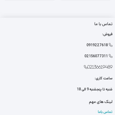
تماس با ما
فروش:
0919227618

02156077311

02136619489
ساعت کاری:
شنبه تا پنجشنبه 9 الی 18
لینک های مهم
تماس باما