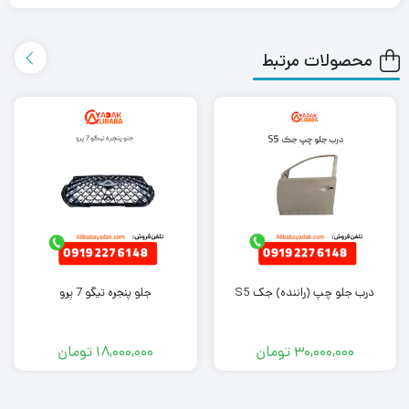
ارسال اکسپرس به دست شما می رساند.
محصولات مرتبط
همچنین می توانید علاوه بر خرید سنسور میل سوپاپ جک J5، سایر
لوازم یدکی جک J5
را از ما تهیه کنید. کافی است جهت خرید این
محصول با کارشناسان فروش ما تماس بگیرید.
درب جلو چپ (راننده) جک S5
جلو پنجره تیگو 7 پرو
30,000,000
تومان
18,000,000
تومان