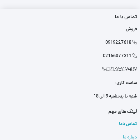
تماس با ما
فروش:
0919227618

02156077311

02136619489
ساعت کاری:
شنبه تا پنجشنبه 9 الی 18
لینک های مهم
تماس باما
درباره ما