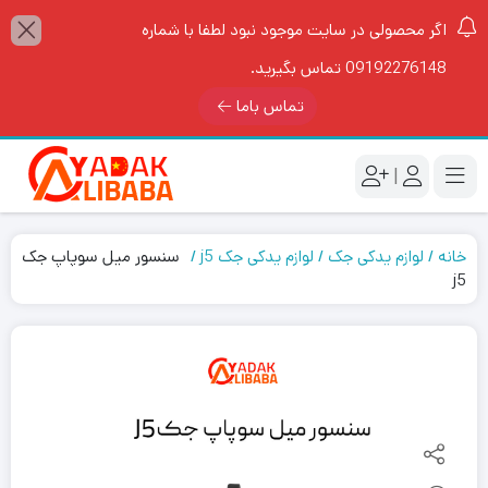
اگر محصولی در سایت موجود نبود لطفا با شماره
09192276148 تماس بگیرید.
تماس باما
|
خانه
لوازم یدکی جک
لوازم یدکی جک j5
سنسور میل سوپاپ جک
j5