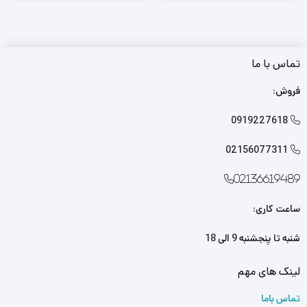
تماس با ما
فروش:
0919227618

02156077311

02136619489
ساعت کاری:
شنبه تا پنجشنبه 9 الی 18
لینک های مهم
تماس باما