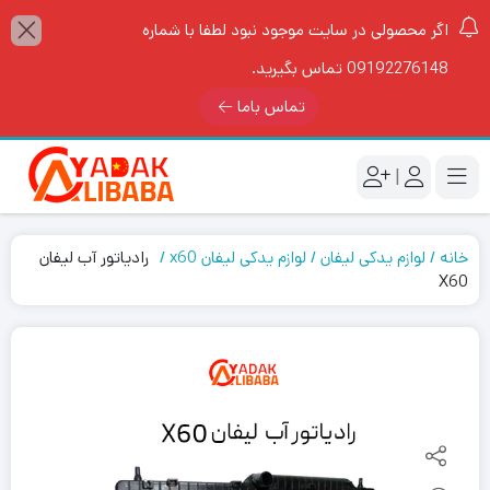
اگر محصولی در سایت موجود نبود لطفا با شماره
09192276148 تماس بگیرید.
تماس باما
|
خانه
لوازم یدکی لیفان
لوازم یدکی لیفان x60
رادیاتور آب لیفان
X60