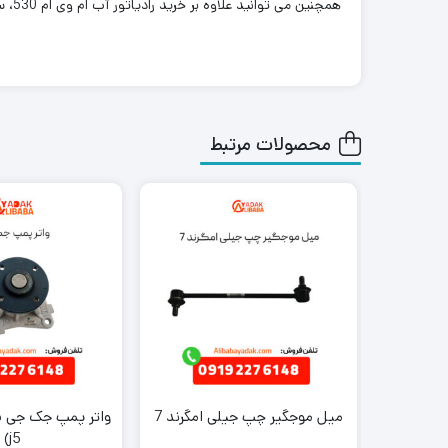
همچنین می توانید علاوه بر خرید رادیاتور آب ام وی ام 530، سایر
محصولات مرتبط
میل موجگیر چپ جیلی امگرند 7
j5)