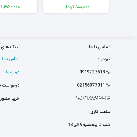
800,000
تومان
1,350,000
تماس با ما
لینک های 
فروش:
تماس باما
0919227618
درباره ما

02156077311
درخواست ق

خرید حضور
02136619489
ساعت کاری:
شنبه تا پنجشنبه 9 الی 18