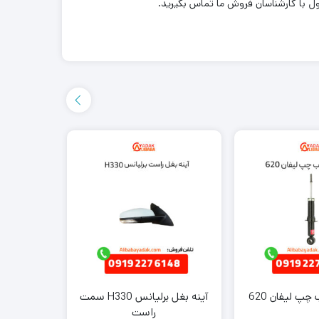
ل با کارشناسان فروش ما تماس بگیرید.
پ لیفان 620
آینه بغل برلیانس H330 سمت
درپوش ب
راست