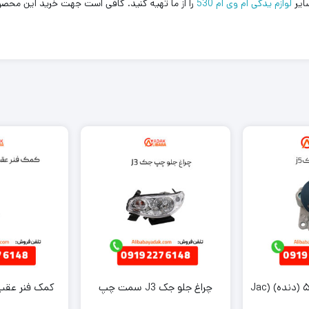
لوازم یدکی ام وی ام 530
را از ما تهیه کنید. کافی است جهت خرید این محصو
واتر پمپ جک جی ۵ (دنده) (Jac
چراغ جلو جک J3 سمت چپ
کمک فنر عقب چ