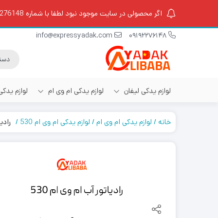
اگر محصولی در سایت موجود نبود لطفا با شماره 09192276148 تماس بگیرید.
info@expressyadak.com
09192276148
لوازم یدکی لیفان
لوازم یدکی ام وی ام
لوازم یدک
خانه
لوازم یدکی ام وی ام
لوازم یدکی ام وی ام 530
رادیا