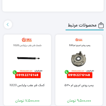
بابا یدک این محصول را در هر جای ایران باشید کمتر از یک روز با روش
ارسال اکسپرس به دست شما می رساند.
محصولات مرتبط
همچنین می توانید علاوه بر خرید دیاق سپر عقب لیفان 520، سایر
لوازم
یدکی لیفان
را از ما تهیه کنید. کافی است جهت خرید این محصول با
کارشناسان فروش ما تماس بگیرید.
پمپ روغن ام وی ام ۵۳۰
کمک فنر عقب برلیانس h320
9,500,000
تومان
7,500,000
تومان