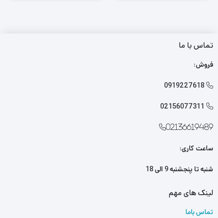
تماس با ما
فروش:
0919227618

02156077311

02136619489
ساعت کاری:
شنبه تا پنجشنبه 9 الی 18
لینک های مهم
تماس باما