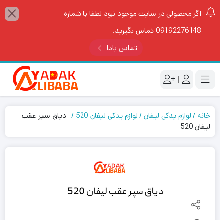
اگر محصولی در سایت موجود نبود لطفا با شماره
09192276148 تماس بگیرید.
تماس باما
|
خانه
لوازم یدکی لیفان
لوازم یدکی لیفان 520
دیاق سپر عقب
لیفان 520