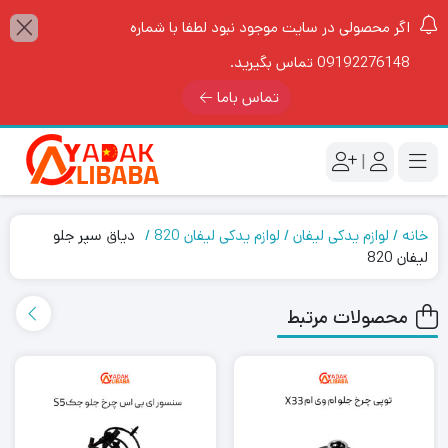
اگر محصولی در سایت موجود نبود لطفا با شماره
09192276148 تماس بگیرید.
تماس باما
|
خانه
لوازم یدکی لیفان
لوازم یدکی لیفان 820
دیاق سپر جلو
لیفان 820
محصولات مرتبط