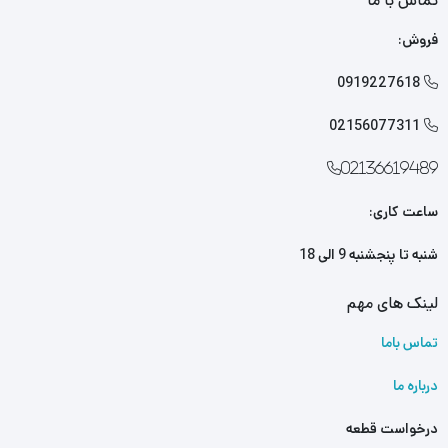
تماس با ما
یدکی لیفان 820
را از ما تهیه کنید. کافی است جهت خرید این محصول
فروش:
با کارشناسان فروش ما تماس بگیرید.
0919227618

02156077311

02136619489
ساعت کاری:
شنبه تا پنجشنبه 9 الی 18
لینک های مهم
تماس باما
درباره ما
درخواست قطعه