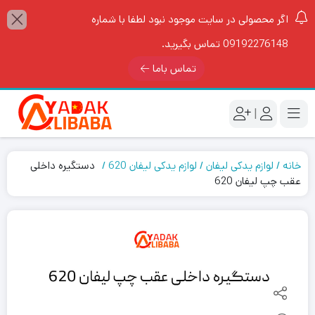
اگر محصولی در سایت موجود نبود لطفا با شماره
09192276148 تماس بگیرید.
تماس باما
|
خانه
لوازم یدکی لیفان
لوازم یدکی لیفان 620
دستگیره داخلی
عقب چپ لیفان 620