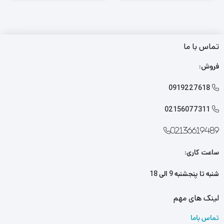
تماس با ما
فروش:
0919227618

02156077311

02136619489
ساعت کاری:
شنبه تا پنجشنبه 9 الی 18
لینک های مهم
تماس باما