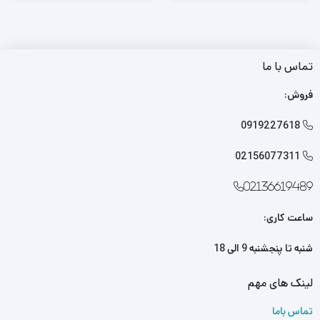
تماس با ما
فروش:
0919227618

02156077311

02136619489
ساعت کاری:
شنبه تا پنجشنبه 9 الی 18
لینک های مهم
تماس باما