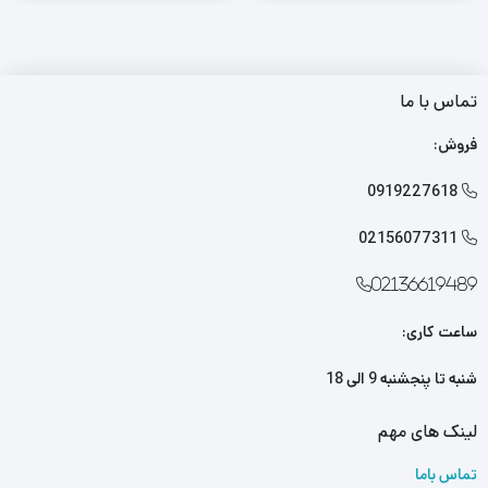
تماس با ما
فروش:
0919227618

02156077311

02136619489
ساعت کاری:
شنبه تا پنجشنبه 9 الی 18
لینک های مهم
تماس باما