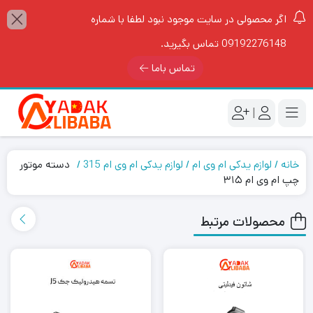
اگر محصولی در سایت موجود نبود لطفا با شماره
09192276148 تماس بگیرید.
تماس باما
|
خانه
لوازم یدکی ام وی ام
لوازم یدکی ام وی ام 315
دسته موتور
چپ ام وی ام ۳۱۵
محصولات مرتبط