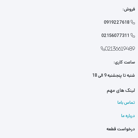
لوازم یدکی ام وی ام 315
را از ما تهیه کنید. کافی است جهت خرید این
فروش:
محصول با کارشناسان فروش ما تماس بگیرید.
0919227618

02156077311

02136619489
ساعت کاری:
شنبه تا پنجشنبه 9 الی 18
لینک های مهم
تماس باما
درباره ما
درخواست قطعه