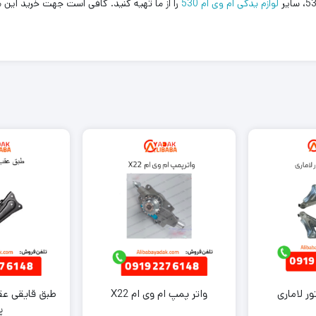
لوازم یدکی ام وی ام 530
را از ما تهیه کنید. کافی است جهت خرید این
ر لاماری
واتر پمپ ام وی ام X22
طبق قایقی ع
پ