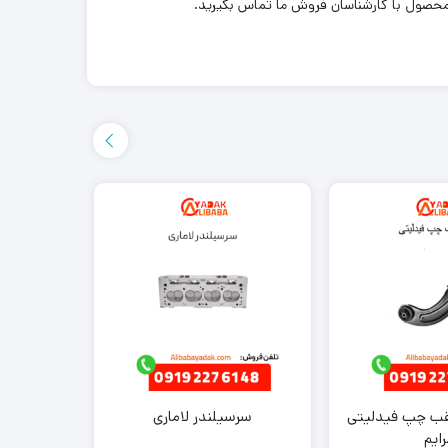
 محصول با کارشناسان فروش ما تماس بگیرید.
قب چپ فیدلیتی
سرسیلندر لاماری
تسمه دینا
رایم