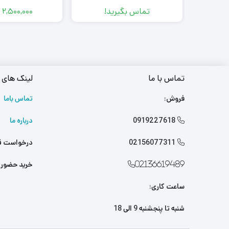
تماس بگیرید!
2,500,000
تماس با ما
لینک های 
فروش:
تماس باما
0919227618
درباره ما

02156077311
درخواست ق

خرید حضور
02136619489
ساعت کاری:
شنبه تا پنجشنبه 9 الی 18