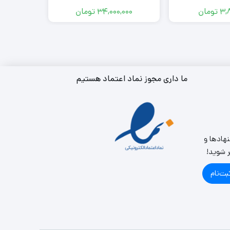
3,
تومان
34,000,000
تومان
000
ما داری مجوز نماد اعتماد هستیم
نهادها و
ر شوید!
بت‌نام