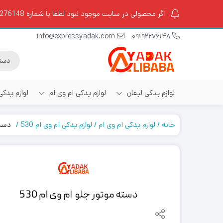
اگر محصولی در سایت موجود نبود لطفا با شماره 09192276148 تماس بگیرید.
info@expressyadak.com
09192276148
لوازم یدکی لیفان
لوازم یدکی ام وی ام
لوازم یدک
خانه
لوازم یدکی ام وی ام
لوازم یدکی ام وی ام 530
دسته 