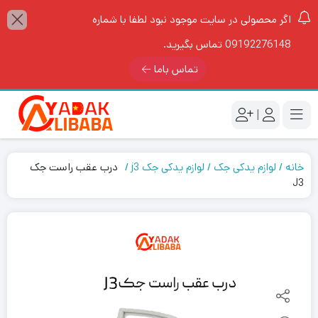
اگر محصولی در سایت موجود نبود لطفا با شماره
09192276148 تماس بگیرید.
تماس باما
|
خانه
لوازم یدکی جک
لوازم یدکی جک j3
درب عقب راست جک
J3