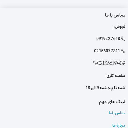
تماس با ما
فروش:
0919227618

02156077311

02136619489
ساعت کاری:
شنبه تا پنجشنبه 9 الی 18
لینک های مهم
تماس باما
درباره ما