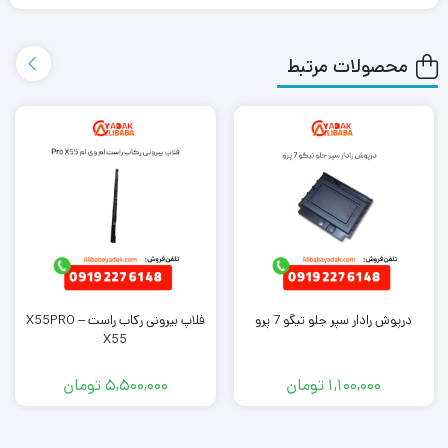
ارسال اکسپرس به دست شما می رساند.
محصولات مرتبط
همچنین می توانید علاوه بر خرید درب عقب راست جک J3، سایر
لوازم
یدکی جک
را از ما تهیه کنید. کافی است جهت خرید این محصول با
کارشناسان فروش ما تماس بگیرید.
درپوش رادار سپر جلو تیگو 7 پرو
فلاپ بیرونی رکاب راست X55PRO –
X55
1,100,000
تومان
5,500,000
تومان