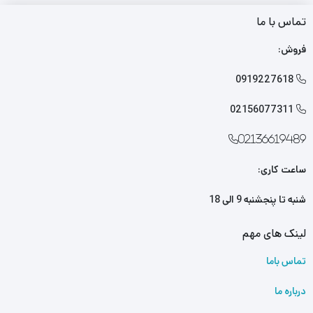
تماس با ما
فروش:
0919227618

02156077311

02136619489
ساعت کاری:
شنبه تا پنجشنبه 9 الی 18
لینک های مهم
تماس باما
درباره ما