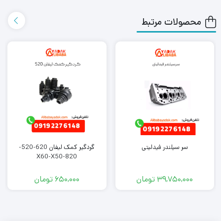
اکسپرس به دست شما می رساند.
محصولات مرتبط
همچنین می توانید علاوه بر خرید جلو پنجره جک S3، سایر
لوازم یدکی
جک S3
را از ما تهیه کنید. کافی است جهت خرید این محصول با
کارشناسان فروش ما تماس بگیرید.
سر سیلندر فیدلیتی
گردگیر کمک لیفان 620-520-
820-X60-X50
39,750,000
تومان
650,000
تومان