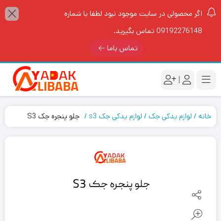
اگر محصولی در سایت موجود نبود لطفا با شماره
09192276148 تماس بگیرید.
تماس باما
|
خانه
لوازم یدکی جک
لوازم یدکی جک s3
جلو پنجره جک S3