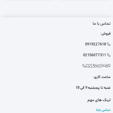
تماس با ما
فروش:
0919227618

02156077311

02136619489
ساعت کاری:
شنبه تا پنجشنبه 9 الی 18
لینک های مهم
تماس باما