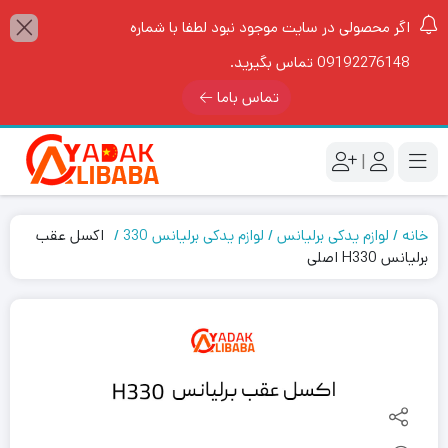
اگر محصولی در سایت موجود نبود لطفا با شماره
09192276148 تماس بگیرید.
تماس باما
|
خانه
لوازم یدکی برلیانس
لوازم یدکی برلیانس 330
اکسل عقب
برلیانس H330 اصلی