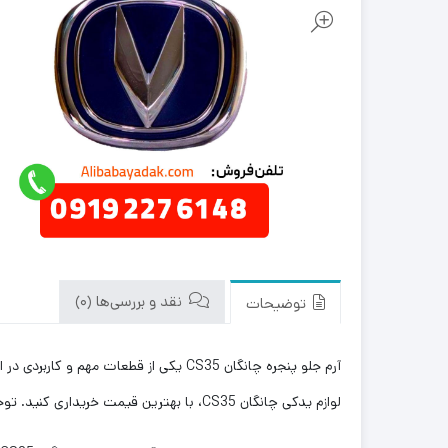
نقد و بررسی‌ها (0)
توضیحات
آرم جلو پنجره چانگان CS35 یکی از قطع
لوازم یدکی چانگان CS35، با بهترین قیمت خریداری کنید. توجه داشته باشید که علی بابا یدک این محصول را در هر جای ایران باشید کمتر از یک روز با روش ارسال اکسپرس به دست شما می رساند.