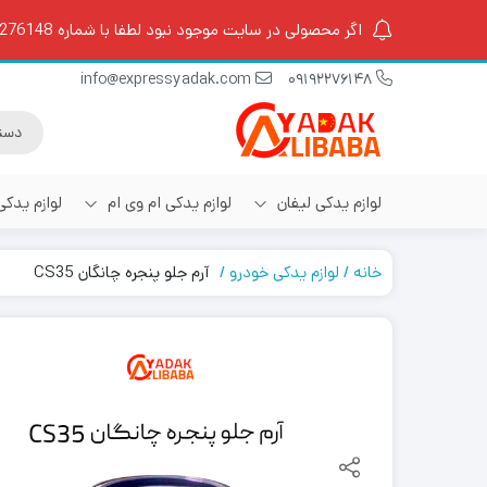
اگر محصولی در سایت موجود نبود لطفا با شماره 09192276148 تماس بگیرید.
info@expressyadak.com
09192276148
لوازم یدکی لیفان
لوازم یدکی ام وی ام
لوازم یدک
خانه
لوازم یدکی خودرو
آرم جلو پنجره چانگان CS35