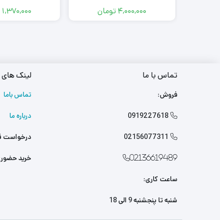
4,000,000
تومان
1,370,000
تماس با ما
لینک های 
فروش:
تماس باما
0919227618
درباره ما

02156077311
درخواست ق

خرید حضور
02136619489
ساعت کاری:
شنبه تا پنجشنبه 9 الی 18