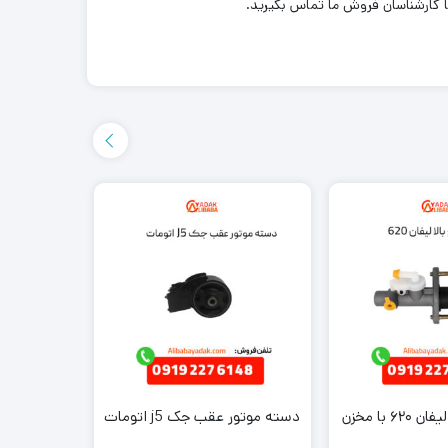
ا کارشناسان فروش ما تماس بگیرید.
۶ با مخزن
دسته موتور عقب جک j5 اتومات
تسمه