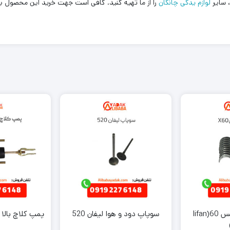
لوازم یدکی چانگان
را از ما تهیه کنید. کافی است جهت خرید این محصول ب
یاتاقان لیفان ایکس 60(lifan
سوپاپ دود و هوا لیفان 520
پمپ کلاچ بالا لیفان ۲۰