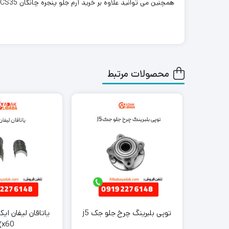
همچنین می توانید علاوه بر خرید آرم جلو پنجره چانگان CS35، سایر
محصولات مرتبط
توپی بلبرینگ چرخ جلو جک j5
x60)