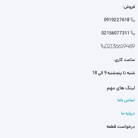
فروش:
0919227618

02156077311

02136619489
ساعت کاری:
شنبه تا پنجشنبه 9 الی 18
لینک های مهم
تماس باما
درباره ما
درخواست قطعه